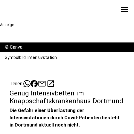
menu
Anzeige
©
Canva
Symbolbild: Intensivstation
mail
open_in_new
Teilen:
Genug Intensivbetten im
Knappschaftskrankenhaus Dortmund
Die
Gefahr einer Überlastung
der
Intensivstationen durch Covid-Patienten besteht
in
Dortmund
aktuell noch nicht.