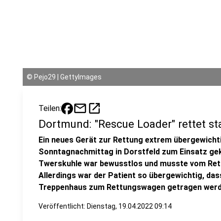
©
Pejo29 | GettyImages
mail
open_in_new
Teilen:
Dortmund: "Rescue Loader" rettet s
Ein neues Gerät zur Rettung extrem übergewichti
Sonntagnachmittag in Dorstfeld zum Einsatz g
Twerskuhle war bewusstlos und musste vom Rett
Allerdings war der Patient so übergewichtig, das
Treppenhaus zum Rettungswagen getragen werd
Veröffentlicht:
Dienstag, 19.04.2022 09:14