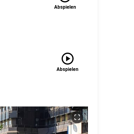
Abspielen
play_circle
Abspielen
crop_free