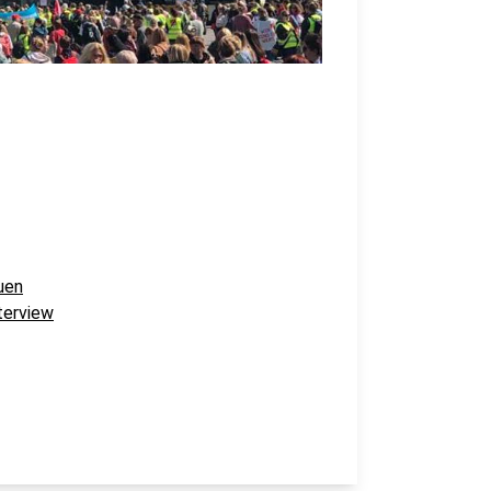
uen
terview