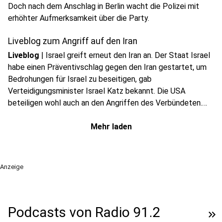
Doch nach dem Anschlag in Berlin wacht die Polizei mit
erhöhter Aufmerksamkeit über die Party.
Liveblog zum Angriff auf den Iran
Liveblog
|
Israel greift erneut den Iran an. Der Staat Israel
habe einen Präventivschlag gegen den Iran gestartet, um
Bedrohungen für Israel zu beseitigen, gab
Verteidigungsminister Israel Katz bekannt. Die USA
beteiligen wohl auch an den Angriffen des Verbündeten.
Alle Infos findet ihr in unserem DPA-Liveblog.
Mehr laden
Anzeige
Podcasts von Radio 91.2
keyboard_double_arrow_right