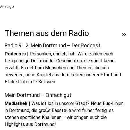
Anzeige
Themen aus dem Radio
keyboard_double_arrow_right
Radio 91.2: Mein Dortmund – Der Podcast
Podcasts
|
Persönlich, ehrlich, nah. Wir erzählen euch
tiefgründige Dortmunder Geschichten, die sonst keiner
erzählt. Es geht um Menschen und Themen, die uns
bewegen, neue Kapitel aus dem Leben unserer Stadt und
play_circle
Blicke hinter die Kulissen.
Audio anhören
Mein Dortmund – Einfach gut
Anzeige
Mediathek
|
Was ist los in unserer Stadt? Neue Bus-Linien
in Dortmund, die große Baustelle wird früher fertig, es
stehen sportliche Knaller an – wir bringen euch die
Highlights aus Dortmund!