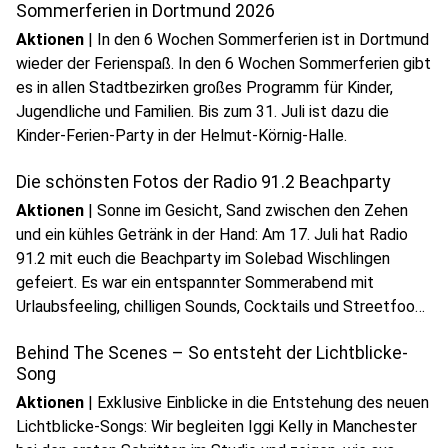
Sommerferien in Dortmund 2026
Aktionen
|
In den 6 Wochen Sommerferien ist in Dortmund
wieder der Ferienspaß. In den 6 Wochen Sommerferien gibt
es in allen Stadtbezirken großes Programm für Kinder,
Jugendliche und Familien. Bis zum 31. Juli ist dazu die
Kinder-Ferien-Party in der Helmut-Körnig-Halle.
Die schönsten Fotos der Radio 91.2 Beachparty
Aktionen
|
Sonne im Gesicht, Sand zwischen den Zehen
und ein kühles Getränk in der Hand: Am 17. Juli hat Radio
91.2 mit euch die Beachparty im Solebad Wischlingen
gefeiert. Es war ein entspannter Sommerabend mit
play_circle
Urlaubsfeeling, chilligen Sounds, Cocktails und Streetfood
Audio anhören
- hier findet ihr die schönsten Bilder.
Behind The Scenes – So entsteht der Lichtblicke-
Song
Aktionen
|
Exklusive Einblicke in die Entstehung des neuen
Lichtblicke-Songs: Wir begleiten Iggi Kelly in Manchester