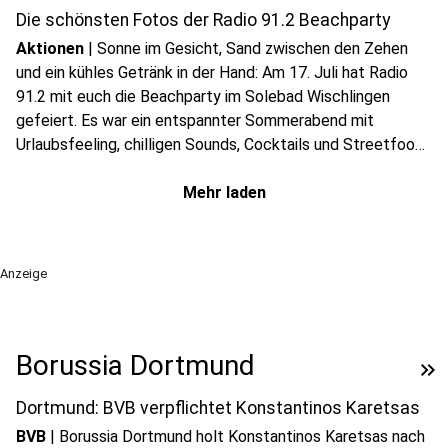
Die schönsten Fotos der Radio 91.2 Beachparty
Aktionen
|
Sonne im Gesicht, Sand zwischen den Zehen
und ein kühles Getränk in der Hand: Am 17. Juli hat Radio
91.2 mit euch die Beachparty im Solebad Wischlingen
gefeiert. Es war ein entspannter Sommerabend mit
Urlaubsfeeling, chilligen Sounds, Cocktails und Streetfood
- hier findet ihr die schönsten Bilder.
Mehr laden
Anzeige
Borussia Dortmund
keyboard_double_arrow_right
Dortmund: BVB verpflichtet Konstantinos Karetsas
BVB
|
Borussia Dortmund holt Konstantinos Karetsas nach