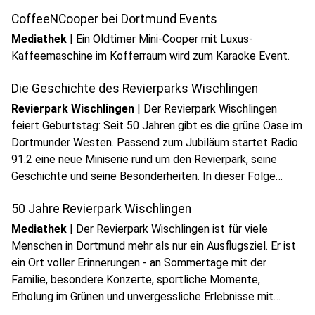
CoffeeNCooper bei Dortmund Events
Mediathek
|
Ein Oldtimer Mini-Cooper mit Luxus-
Kaffeemaschine im Kofferraum wird zum Karaoke Event.
Die Geschichte des Revierparks Wischlingen
Revierpark Wischlingen
|
Der Revierpark Wischlingen
feiert Geburtstag: Seit 50 Jahren gibt es die grüne Oase im
Dortmunder Westen. Passend zum Jubiläum startet Radio
91.2 eine neue Miniserie rund um den Revierpark, seine
Geschichte und seine Besonderheiten. In dieser Folge
schaut Reporterin Jackie Schlüsener auf die
50 Jahre Revierpark Wischlingen
Freizeitangebote im Revierpark Wischlingen.
Anzeige
Mediathek
|
Der Revierpark Wischlingen ist für viele
Menschen in Dortmund mehr als nur ein Ausflugsziel. Er ist
ein Ort voller Erinnerungen - an Sommertage mit der
Familie, besondere Konzerte, sportliche Momente,
Erholung im Grünen und unvergessliche Erlebnisse mit
Freunden. Hört jetzt rein in unsere 10-teilige Serie.