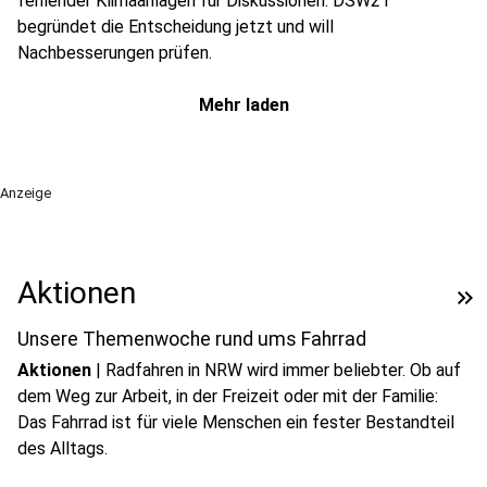
fehlender Klimaanlagen für Diskussionen. DSW21
begründet die Entscheidung jetzt und will
Nachbesserungen prüfen.
Mehr laden
Anzeige
Aktionen
keyboard_double_arrow_right
Unsere Themenwoche rund ums Fahrrad
Aktionen
|
Radfahren in NRW wird immer beliebter. Ob auf
dem Weg zur Arbeit, in der Freizeit oder mit der Familie:
Das Fahrrad ist für viele Menschen ein fester Bestandteil
des Alltags.