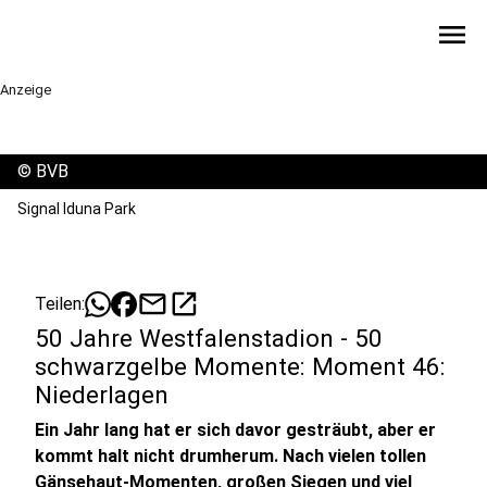
menu
Anzeige
©
BVB
Signal Iduna Park
mail
open_in_new
Teilen:
50 Jahre Westfalenstadion - 50
schwarzgelbe Momente: Moment 46:
Niederlagen
Ein Jahr lang hat er sich davor gesträubt, aber er
kommt halt nicht drumherum. Nach vielen tollen
Gänsehaut-Momenten, großen Siegen und viel