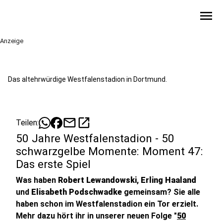
menu
Anzeige
Das altehrwürdige Westfalenstadion in Dortmund.
mail
open_in_new
Teilen:
50 Jahre Westfalenstadion - 50
schwarzgelbe Momente: Moment 47:
Das erste Spiel
Was haben
Robert Lewandowski
,
Erling Haaland
und
Elisabeth Podschwadke
gemeinsam? Sie alle
haben schon im Westfalenstadion ein Tor erzielt.
Mehr dazu hört ihr in unserer neuen Folge "
50