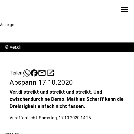
menu
Anzeige
©
ver.di
mail
open_in_new
Teilen:
Abspann 17.10.2020
Ver.di streikt und streikt und streikt. Und
zwischendurch ne Demo. Mathias Scherff kann die
Dreistigkeit einfach nicht fassen.
Veröffentlicht:
Samstag, 17.10.2020 14:25