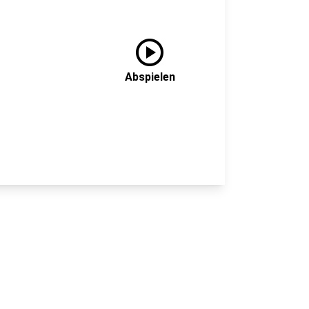
play_circle
Abspielen