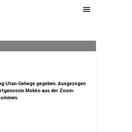
menu
ang-Utan-Gehege gegeben. Ausgezogen
 Artgenossin Mokko aus der Zoom-
ekommen.