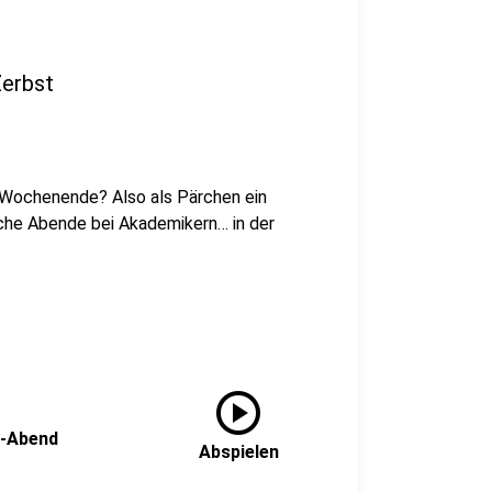
Zerbst
 Wochenende? Also als Pärchen ein
che Abende bei Akademikern… in der
play_circle
n-Abend
Abspielen