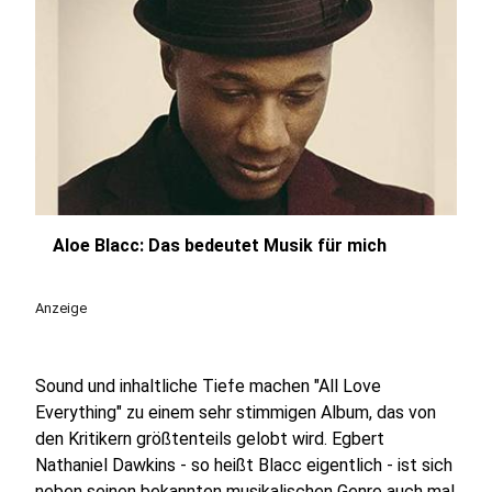
Aloe Blacc: Das bedeutet Musik für mich
play_circle
Anzeige
Sound und inhaltliche Tiefe machen "All Love
Everything" zu einem sehr stimmigen Album, das von
den Kritikern größtenteils gelobt wird. Egbert
Nathaniel Dawkins - so heißt Blacc eigentlich - ist sich
neben seinen bekannten musikalischen Genre auch mal