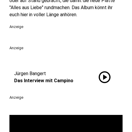
oder auf Stand gebracht, die damit die neue Platte
"Alles aus Liebe" rundmachen. Das Album könnt ihr
euch hier in voller Länge anhören.
Anzeige
Anzeige
play_circle
Jürgen Bangert
Das Interview mit Campino
Anzeige