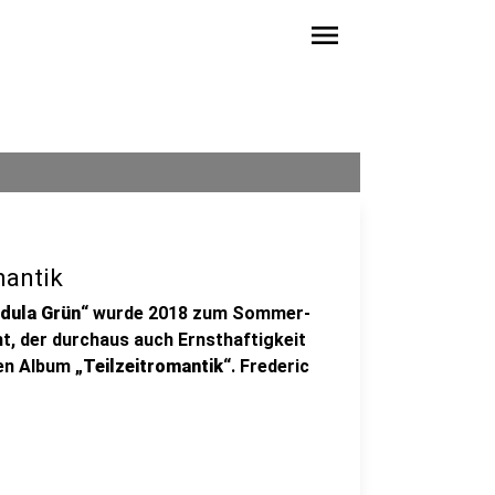
menu
mantik
dula Grün
“ wurde 2018 zum Sommer-
ht, der durchaus auch Ernsthaftigkeit
en Album „
Teilzeitromantik
“. Frederic