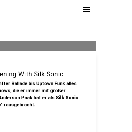
menu
ening With Silk Sonic
fter Ballade bis Uptown Funk alles
hows, die er immer mit großer
Anderson Paak hat er als
Silk Sonic
c
" rausgebracht.