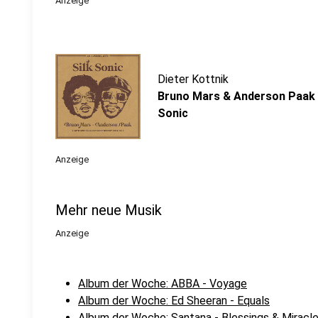
Anzeige
Dieter Kottnik
Bruno Mars & Anderson Paak -
Sonic
Anzeige
Mehr neue Musik
Anzeige
Album der Woche: ABBA - Voyage
Album der Woche: Ed Sheeran - Equals
Album der Woche: Santana - Blessings & Miracl