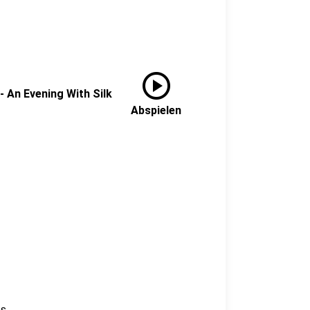
play_circle
 An Evening With Silk
Abspielen
es