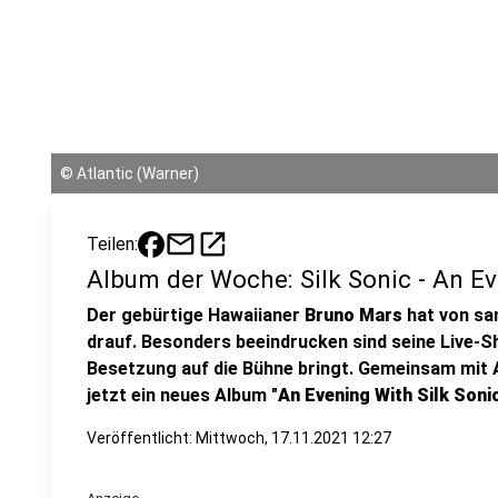
©
Atlantic (Warner)
mail
open_in_new
Teilen:
Album der Woche: Silk Sonic - An Ev
Der gebürtige Hawaiianer
Bruno Mars
hat von san
drauf. Besonders beeindrucken sind seine Live-S
Besetzung auf die Bühne bringt. Gemeinsam mit 
jetzt ein neues Album "
An Evening With Silk Soni
Veröffentlicht:
Mittwoch, 17.11.2021 12:27