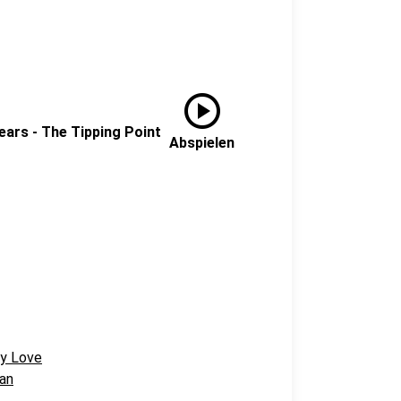
play_circle
ears - The Tipping Point
Abspielen
My Love
an