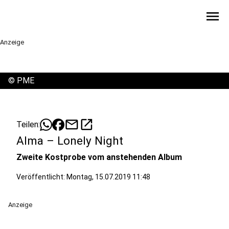
menu
Anzeige
©
PME
mail
open_in_new
Teilen:
Alma – Lonely Night
Zweite Kostprobe vom anstehenden Album
Veröffentlicht:
Montag, 15.07.2019 11:48
Anzeige