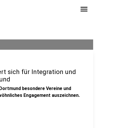
menu
t sich für Integration und
mund
n Dortmund besondere Vereine und
ewöhnliches Engagement auszeichnen.