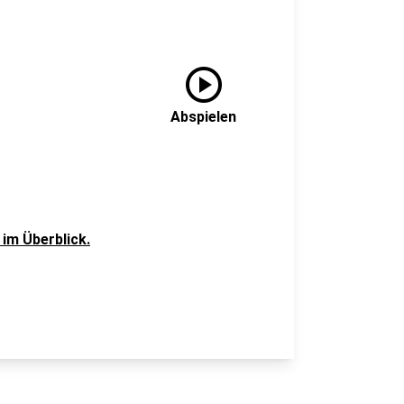
play_circle
Abspielen
im Überblick.