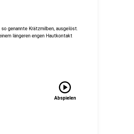
 so genannte Krätzmilben, ausgelöst.
 einem längeren engen Hautkontakt
play_circle
Abspielen