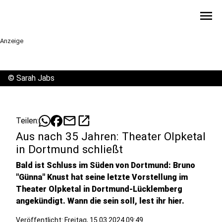
menu
Anzeige
©
Sarah Jabs
mail
open_in_new
Teilen:
Aus nach 35 Jahren: Theater Olpketal
in Dortmund schließt
Bald ist Schluss im Süden von Dortmund: Bruno
"Günna" Knust hat seine letzte Vorstellung im
Theater Olpketal in Dortmund-Lücklemberg
angekündigt. Wann die sein soll, lest ihr hier.
Veröffentlicht:
Freitag, 15.03.2024 09:49