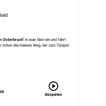
Wald
 Osterbruch
“ in euer Navi ein und fahrt
hr schon den kleinen Weg, der zum Tümpel
play_circle
ald
Abspielen