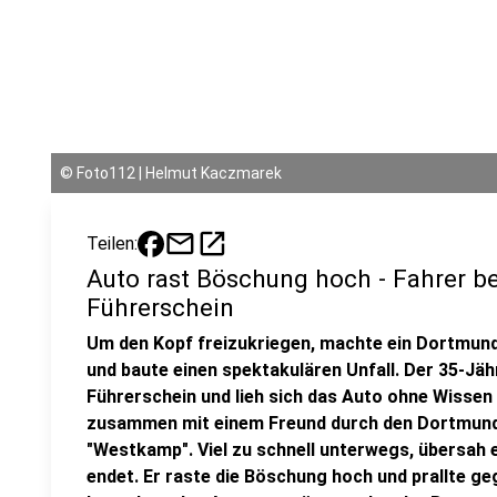
©
Foto112 | Helmut Kaczmarek
mail
open_in_new
Teilen:
Auto rast Böschung hoch - Fahrer b
Führerschein
Um den Kopf freizukriegen, machte ein Dortmun
und baute einen spektakulären Unfall. Der 35-Jäh
Führerschein und lieh sich das Auto ohne Wissen
zusammen mit einem Freund durch den Dortmunde
"Westkamp". Viel zu schnell unterwegs, übersah 
endet. Er raste die Böschung hoch und prallte ge