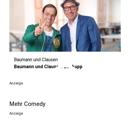
Baumann und Clausen
play_circle
Baumann und Clausen: Backupp
Anzeige
Mehr Comedy
Anzeige