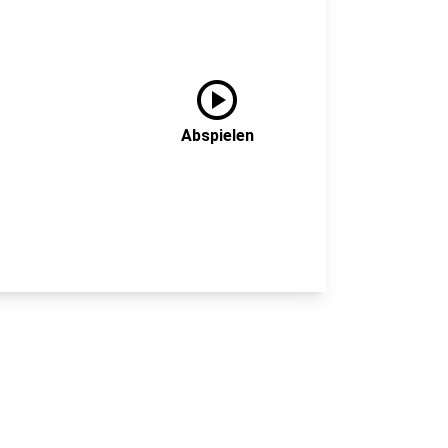
play_circle
Abspielen