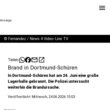
menu
Anzeige
©
Fernandez / News 4 Video-Line TV
mail
open_in_new
Teilen:
Brand in Dortmund-Schüren
In Dortmund-Schüren hat am 24. Juni eine große
Lagerhalle gebrannt. Die Polizei untersucht
weiterhin die Brandursache.
Veröffentlicht:
Mittwoch, 24.06.2026 10:03