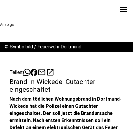
menu
Anzeige
©
Symbolbild / Feuerwehr Dortmund
mail
open_in_new
Teilen:
Brand in Wickede: Gutachter
eingeschaltet
Nach dem
tödlichen Wohnungsbrand
in
Dortmund
-
Wickede hat die Polizei einen
Gutachter
eingeschaltet
. Der soll jetzt die
Brandursache
ermitteln
. Nach ersten Erkenntnissen soll ein
Defekt an einem elektronischen Gerät
das Feuer