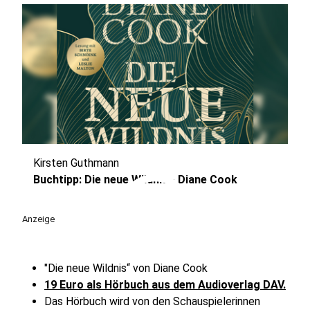
Kirsten Guthmann
play_circle
Buchtipp: Die neue Wildnis - Diane Cook
Anzeige
"Die neue Wildnis“ von Diane Cook
19 Euro als Hörbuch aus dem Audioverlag DAV.
Das Hörbuch wird von den Schauspielerinnen