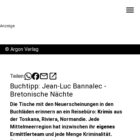
menu
Anzeige
©
Argon Verlag
mail
open_in_new
Teilen:
Buchtipp: Jean-Luc Bannalec -
Bretonische Nächte
Die Tische mit den Neuerscheinungen in den
Buchläden erinnern an ein Reisebüro:
Krimis
aus
der Toskana, Riviera, Normandie. Jede
Mittelmeerregion hat inzwischen ihr
eigenes
Ermittlerteam
und jede Menge Kriminalität.