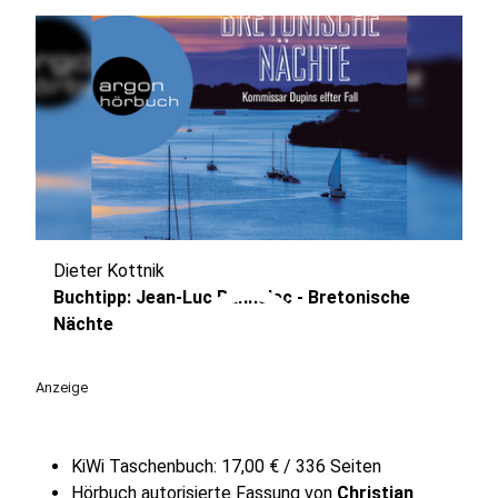
Dieter Kottnik
play_circle
Buchtipp: Jean-Luc Bannalec - Bretonische
Nächte
Anzeige
KiWi Taschenbuch: 17,00 € / 336 Seiten
Hörbuch autorisierte Fassung von
Christian