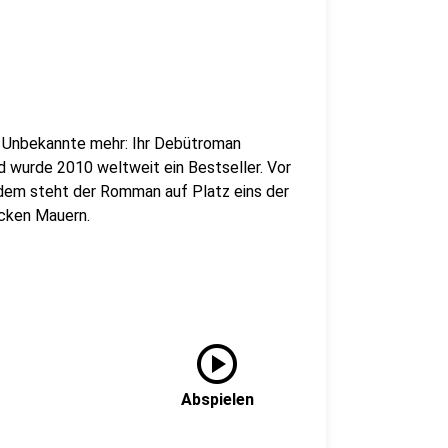
ne Unbekannte mehr: Ihr Debütroman
d wurde 2010 weltweit ein Bestseller. Vor
tdem steht der Romman auf Platz eins der
icken Mauern.
play_circle
Abspielen