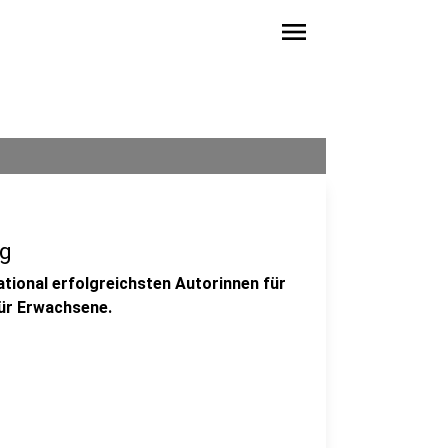
menu
rg
ational erfolgreichsten Autorinnen für
für Erwachsene.