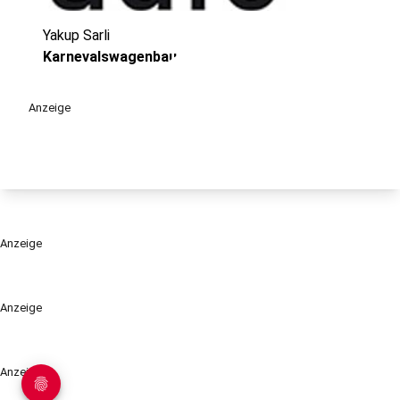
Yakup Sarli
play_circle
Karnevalswagenbau
Anzeige
Anzeige
Anzeige
Anzeige