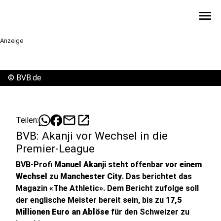
menu
Anzeige
©
BVB.de
mail
open_in_new
Teilen:
BVB: Akanji vor Wechsel in die
Premier-League
BVB-Profi
Manuel Akanji
steht offenbar
vor einem
Wechsel
zu
Manchester City
. Das berichtet das
Magazin «The Athletic». Dem Bericht zufolge soll
der englische Meister bereit sein, bis zu
17,5
Millionen Euro an Ablöse
für den Schweizer zu