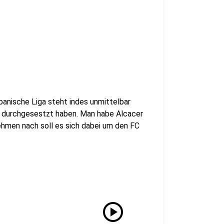
anische Liga steht indes unmittelbar
al durchgesestzt haben. Man habe Alcacer
nehmen nach soll es sich dabei um den FC
play_circle