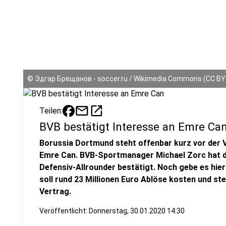
©
Эдгар Брещанов - soccer.ru / Wikimedia Commons (CC BY-
mail
open_in_new
Teilen:
BVB bestätigt Interesse an Emre Ca
Borussia Dortmund steht offenbar kurz vor der V
Emre Can. BVB-Sportmanager Michael Zorc hat d
Defensiv-Allrounder bestätigt. Noch gebe es hier
soll rund 23 Millionen Euro Ablöse kosten und ste
Vertrag.
Veröffentlicht:
Donnerstag, 30.01.2020 14:30