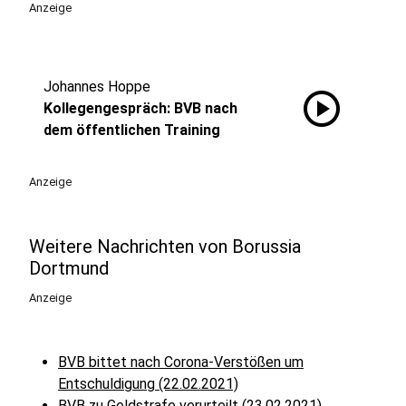
Anzeige
Johannes Hoppe
play_circle
Kollegengespräch: BVB nach
dem öffentlichen Training
Anzeige
Weitere Nachrichten von Borussia
Dortmund
Anzeige
BVB bittet nach Corona-Verstößen um
Entschuldigung (22.02.2021)
BVB zu Geldstrafe verurteilt (23.02.2021)