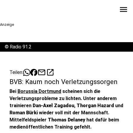
menu
Anzeige
©
Radio 91.2
mail
open_in_new
Teilen:
BVB: Kaum noch Verletzungssorgen
Bei
Borussia Dortmund
scheinen sich die
Verletzungsprobleme zu lichten. Unter anderem
trainieren
Dan-Axel Zagadou
,
Thorgan Hazard
und
Roman Bürki
wieder voll mit der Mannschaft.
Mittelfeldspieler
Thomas Delaney
hat dafür beim
medienöffentlichen Training gefehlt.