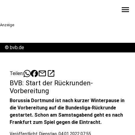
menu
Anzeige
©
bvb.de
mail
open_in_new
Teilen:
BVB: Start der Rückrunden-
Vorbereitung
Borussia Dortmund ist nach kurzer Winterpause in
die Vorbereitung auf die Bundesliga-Rückrunde
gestartet. Schon am Samstagabend geht es nach
Frankfurt zum Spiel gegen die Eintracht.
Veröffentlicht:
Dienstag, 04.01.2022 07:55