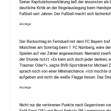
Seiner Kapitulationserklärung ließ der ansonsten als
deutliche Kritik an der Regelauslegung beim Handspie
Fußball seit Jahren. Der Fußball macht sich lächerlich
Anzeige
Der Rückschlag im Fernduell mit dem FC Bayern traf a
Münchner am Sonntag beim 1. FC Nürnberg, wäre der
Spielen auf vier Zähler angewachsen. Niemand zweife
der Stunde nutzt. «Es kann sich doch jeder denken, wi
Träumer. Oder?», sagte BVB-Sportdirektor Michael Z
sprach noch von einer Minimalchance: «Ich möchte d
aufgeben und nicht die weiße Flagge hissen. Das Ding
Anzeige
Nicht nur die verlorenen Punkte nach Gegentoren von 
Salif Sané (28.) und Breel Embolo (86.) minimieren d