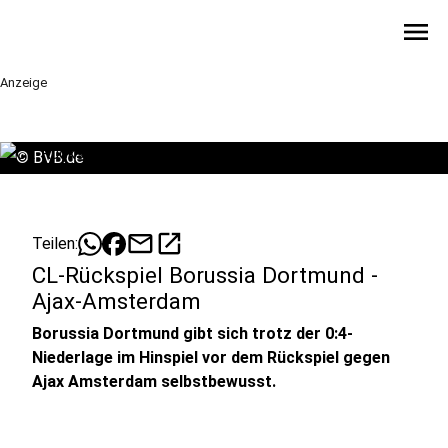
menu
Anzeige
©
BVB.de
mail
open_in_new
Teilen:
CL-Rückspiel Borussia Dortmund -
Ajax-Amsterdam
Borussia Dortmund gibt sich trotz der 0:4-
Niederlage im Hinspiel vor dem Rückspiel gegen
Ajax Amsterdam selbstbewusst.