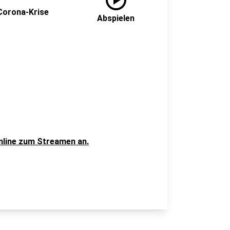
play_circle
Corona-Krise
Abspielen
nline zum Streamen an.