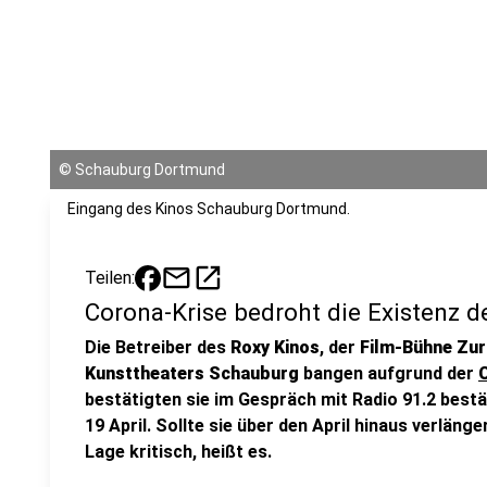
©
Schauburg Dortmund
Eingang des Kinos Schauburg Dortmund.
mail
open_in_new
Teilen:
Corona-Krise bedroht die Existenz 
Die Betreiber des
Roxy Kinos
, der
Film-Bühne Zu
Kunsttheaters Schauburg
bangen aufgrund der
bestätigten sie im Gespräch mit Radio 91.2 bestät
19 April. Sollte sie über den April hinaus verläng
Lage kritisch, heißt es.