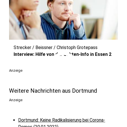
Strecker / Beissner / Christoph Grotepass
play_circle
Interview: Hilfe von der Sekten-Info in Essen 2
Anzeige
Weitere Nachrichten aus Dortmund
Anzeige
Dortmund: Keine Radikalisierung bei Corona-
Demos (20.01.2022)