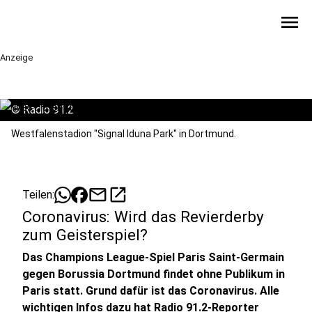
menu
Anzeige
©
Radio 91.2
Westfalenstadion "Signal Iduna Park" in Dortmund.
mail
open_in_new
Teilen:
Coronavirus: Wird das Revierderby
zum Geisterspiel?
Das Champions League-Spiel Paris Saint-Germain
gegen Borussia Dortmund findet ohne Publikum in
Paris statt. Grund dafür ist das Coronavirus. Alle
wichtigen Infos dazu hat Radio 91.2-Reporter