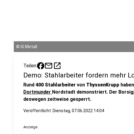
©
IG Metall
mail
open_in_new
Teilen:
Demo: Stahlarbeiter fordern mehr L
Rund
400 Stahlarbeiter
von
ThyssenKrupp
haben
Dortmunder
Nordstadt demonstriert. Der Borsig
deswegen zeitweise gesperrt.
Veröffentlicht:
Dienstag, 07.06.2022 14:04
Anzeige