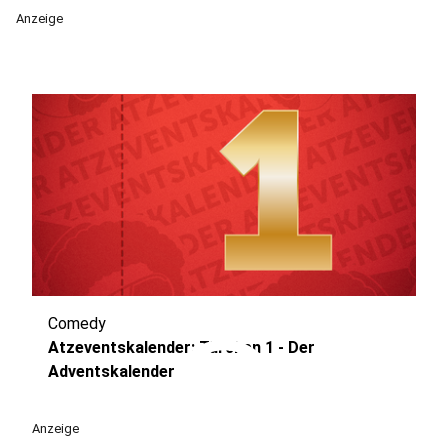
Anzeige
Comedy
play_circle
Atzeventskalender: Türchen 1 - Der
Adventskalender
Anzeige