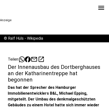
menu
Anzeige
©
Ralf Hüls - Wikipedia
mail
open_in_new
Teilen:
Der Innenausbau des Dortberghauses
an der Katharinentreppe hat
begonnen
Das hat der Sprecher des Hamburger
Immobilienentwicklers B&L, Michael Epping,
mitgeteilt. Der Umbau des denkmalgeschützten
Gebäudes zu einem Hotel hatte sich immer wieder