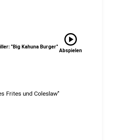
play_circle
ller: "Big Kahuna Burger"
Abspielen
s Frites und Coleslaw"