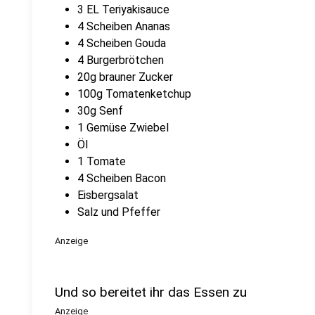
3 EL Teriyakisauce
4 Scheiben Ananas
4 Scheiben Gouda
4 Burgerbrötchen
20g brauner Zucker
100g Tomatenketchup
30g Senf
1 Gemüse Zwiebel
Öl
1 Tomate
4 Scheiben Bacon
Eisbergsalat
Salz und Pfeffer
Anzeige
Und so bereitet ihr das Essen zu
Anzeige