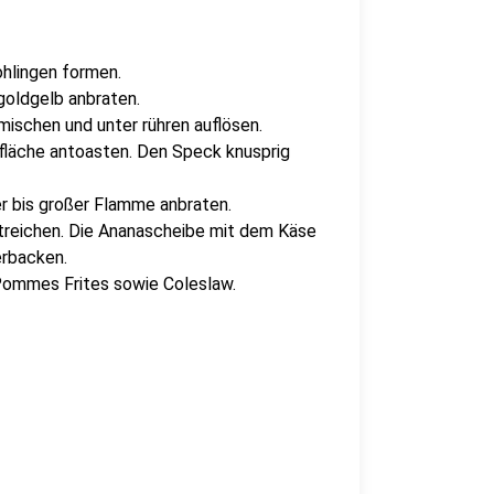
ohlingen formen.
 goldgelb anbraten.
schen und unter rühren auflösen.
tfläche antoasten. Den Speck knusprig
rer bis großer Flamme anbraten.
streichen. Die Ananascheibe mit dem Käse
erbacken.
 Pommes Frites sowie Coleslaw.