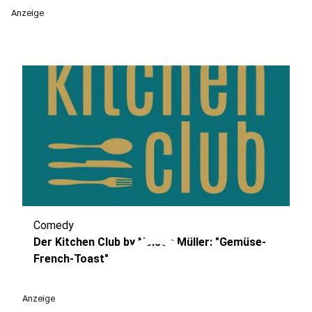
Anzeige
Comedy
play_circle
Der Kitchen Club by Nelson Müller: "Gemüse-
French-Toast"
Anzeige