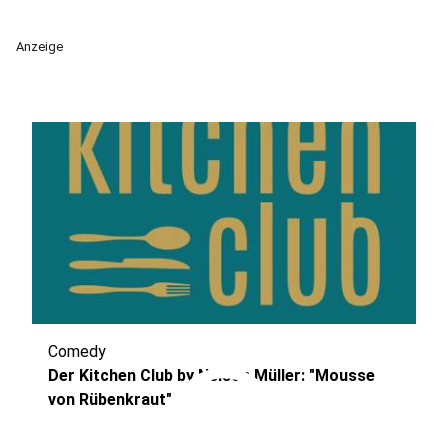
Anzeige
Comedy
play_circle
Der Kitchen Club by Nelson Müller: "Mousse
von Rübenkraut"