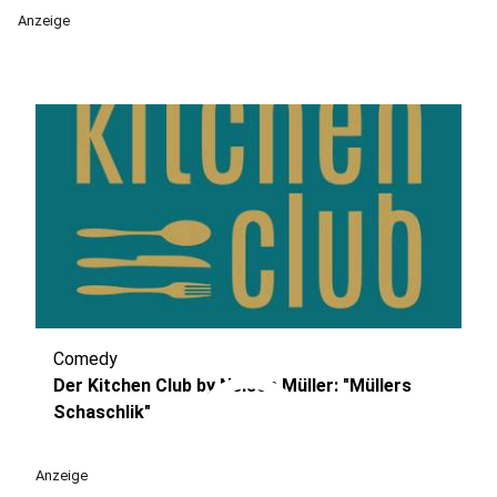
Anzeige
Comedy
play_circle
Der Kitchen Club by Nelson Müller: "Müllers
Schaschlik"
Anzeige