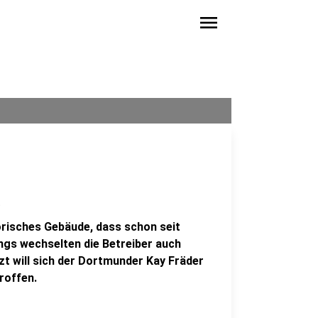
menu
e
orisches Gebäude, dass schon seit
ings wechselten die Betreiber auch
tzt will sich der Dortmunder Kay Fräder
roffen.