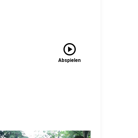
play_circle
Abspielen