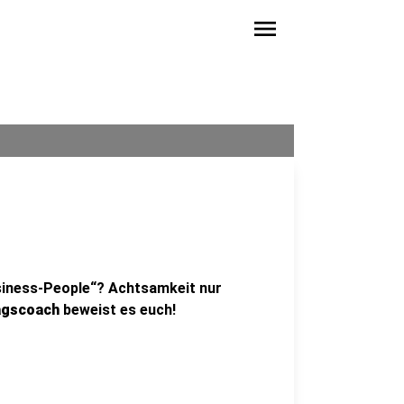
menu
siness-People“? Achtsamkeit nur
gscoach
beweist es euch!