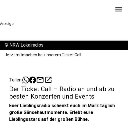
menu
Anzeige
©
NRW Lokalradios
Jetzt mitmachen bei unserem Ticket Call.
mail
open_in_new
Teilen:
Der Ticket Call – Radio an und ab zu
besten Konzerten und Events
Euer Lieblingsradio schenkt euch im März täglich
große Gänsehautmomente. Erlebt eure
Lieblingsstars auf der großen Bühne.