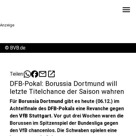
menu
Anzeige
©
BVB.de
mail
open_in_new
Teilen:
DFB-Pokal: Borussia Dortmund will
letzte Titelchance der Saison wahren
Für
Borussia Dortmund
gibt es heute (06.12.) im
Achtelfinale des
DFB-Pokals
eine Revanche gegen
den
VfB Stuttgart
. Vor gut drei Wochen waren die
Borussen im Spitzenspiel der Bundesliga gegen
den VfB chancenlos. Die Schwaben spielen eine