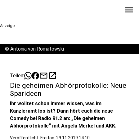
menu
Anzeige
©
Antonia von Romatowski
mail
open_in_new
Teilen:
Die geheimen Abhörprotokolle: Neue
Sparideen
Ihr wolltet schon immer wissen, was im
Kanzleramt los ist? Dann hört euch die neue
Comedy bei Radio 91.2 an: „Die geheimen
Abhörprotokolle“ mit Angela Merkel und AKK.
Veröffentlicht:
Freitag, 29.11.2019 14:10